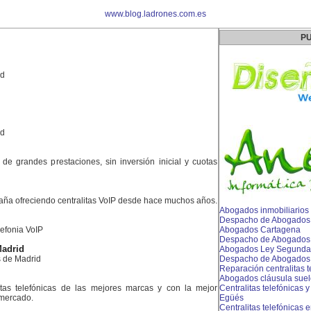
www.blog.ladrones.com.es
PU
ad
id
s de grandes prestaciones, sin inversión inicial y cuotas
aña ofreciendo centralitas VoIP desde hace muchos años.
Abogados inmobiliarios
Despacho de Abogados
lefonia VoIP
Abogados Cartagena
Despacho de Abogados e
adrid
Abogados Ley Segunda 
 de Madrid
Despacho de Abogados 
Reparación centralitas 
Abogados cláusula sue
litas telefónicas de las mejores marcas y con la mejor
Centralitas telefónicas y
 mercado.
Egüés
Centralitas telefónicas 