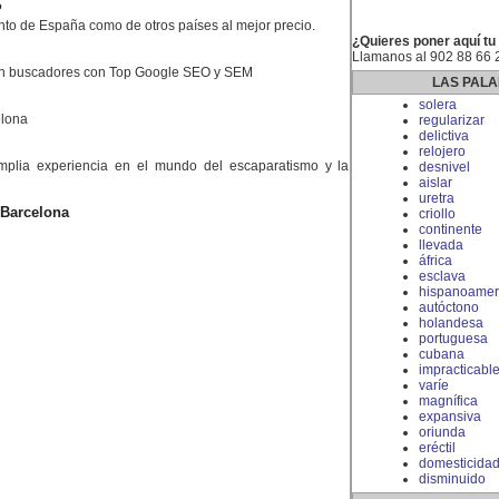
P
nto de España como de otros países al mejor precio.
¿Quieres poner aquí tu
Llamanos al 902 88 66 
en buscadores con Top Google SEO y SEM
LAS PALA
solera
elona
regularizar
delictiva
relojero
lia experiencia en el mundo del escaparatismo y la
desnivel
aislar
uretra
 Barcelona
criollo
continente
llevada
áfrica
esclava
hispanoamer
autóctono
holandesa
portuguesa
cubana
impracticabl
varíe
magnífica
expansiva
oriunda
eréctil
domesticida
disminuido