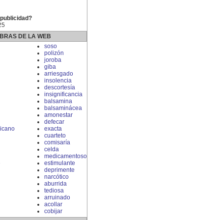
 publicidad?
25
BRAS DE LA WEB
soso
polizón
joroba
giba
arriesgado
insolencia
descortesía
insignificancia
balsamina
balsaminácea
amonestar
defecar
icano
exacta
cuarteto
comisaría
celda
medicamentoso
e
estimulante
deprimente
narcótico
aburrida
tediosa
arruinado
d
acollar
cobijar